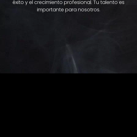
éxito y el crecimiento profesional. Tu talento es
a
s
importante para nosotros.
d
l
.
a
c
a
l
i
d
a
d
e
n
c
a
d
a
p
a
s