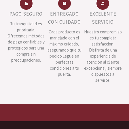
PAGO SEGURO
ENTREGADO
EXCELENTE
CON CUIDADO
SERVICIO
Tu tranquilidad es
prioritaria.
Cada producto es
Nuestro compromiso
Ofrecemos métodos
manejado con el
es tu completa
de pago confiables y
máximo cuidado,
satisfacción.
protegidos para una
asegurando que tu
Disfruta de una
compra sin
pedido llegue en
experiencia de
preocupaciones.
perfectas
atención al cliente
condiciones a tu
excepcional, siempre
puerta.
dispuestos a
servirte.